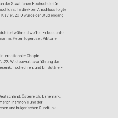
an der Staatlichen Hochschule für
schloss. Im direkten Anschluss folgte
h Klavier. 2010 wurde der Studiengang
reich fortwährend weiter. Er besuchte
marina, Peter Toperczer, Viktorie
„Internationaler Chopin-
“, „22. Wettbewerbsvorführung der
eseník, Tschechien, und Dr. Büttner-
 Deutschland, Österreich, Dänemark,
mmerphilharmonie und der
chen und bulgarischen Rundfunk