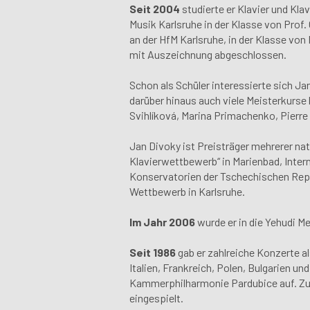
Seit 2004
studierte er Klavier und Kl
Musik Karlsruhe in der Klasse von Prof
an der HfM Karlsruhe, in der Klasse von
mit Auszeichnung abgeschlossen.
Schon als Schüler interessierte sich Ja
darüber hinaus auch viele Meisterkurse 
Svihlíková, Marina Primachenko, Pierr
Jan Divoky ist Preisträger mehrerer nat
Klavierwettbewerb“ in Marienbad, Inter
Konservatorien der Tschechischen Republ
Wettbewerb in Karlsruhe.
Im Jahr 2006
wurde er in die Yehudi 
Seit 1986
gab er zahlreiche Konzerte a
Italien, Frankreich, Polen, Bulgarien 
Kammerphilharmonie Pardubice auf. Zu
eingespielt.