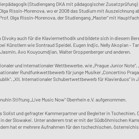
avierpädagogik (Studiengang DKA mit pädagogischer Zusatzprüfung) 
. Olga Rissin-Morenova, wo er 2008 das Studium mit Auszeichnung ab
 Prof. Olga Rissin-Morenova, der Studiengang „Master“ mit Hauptfac
n Divoky auch für die Klaviermethodik und bildete sich in diesem Be
bei Künstlern wie Sontraud Speidel, Eugen Indjic, Nelly Akopian - Ta
e Jasmin, Avo Kouyoumdjian, Walter Groppenberger und anderen.
ionaler und internationaler Wettbewerbe, wie „Prague Junior Note“, 
nationaler Rundfunkwettbewerb für junge Musiker „Concertino Praga
ik“, „XII. Internationaler Schubertwettbewerb für Klavierduos“ in J
Menuhin Stiftung „Live Music Now“ Oberrhein e.V. aufgenommen.
ls Solist und gefragter Kammerpartner und Begleiter in Tschechien,
und in der Slowakei. Unter anderem trat er mit der Südböhmischen Ka
dem hat er mehrere Aufnahmen für den tschechischen, österreichis