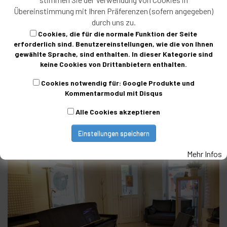
Interessiert an Klavier- oder
Übereinstimmung mit Ihren Präferenzen (sofern angegeben)
durch uns zu.
Gitarrenunterricht?
Cookies, die für die normale Funktion der Seite
erforderlich sind. Benutzereinstellungen, wie die von Ihnen
Dann vereinbaren Sie gleich eine Probestunde. Für Kinder und
gewählte Sprache, sind enthalten. In dieser Kategorie sind
Jugendliche ist die Probestunde kostenfrei. Erwachsene sind
keine Cookies von Drittanbietern enthalten.
mit einem Beitrag von 19,– € dabei.
Cookies notwendig für: Google Produkte und
Kommentarmodul mit Disqus
Jans Klavier- und Gitarrenschule, einer der
Alle Cookies akzeptieren
erfolgreichen in Deutschland.
Einstellungen speichern
Mehr Infos