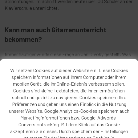
Stilrichtungen. Im Schnitt werden heute über 100 Schüler an der
Klavierschule unterrichtet.
Kann man auch Gitarrenunterricht
bekommen?
Immer häufiger wurde diese Frage an Jan Divoky gestellt. Was
tun, wenn man selbst keinen Gitarrenunterricht geben kann?
Nach kurzer Überlegungszeit entschloss er sich 2014 die
Wir setzen Cookies auf dieser Website ein. Diese Cookies
Klavierschule um eine Gitarrenschule zu erweitern. Mit gutem
speichern Informationen auf Ihrem Computer oder Ihrem
Erfolg. Bald buchten immer mehr Schüler und Erwachsene
mobilen Gerät, die Ihr Online-Erlebnis verbessern sollen.
Gitarrenunterricht in den unterschiedlichsten Stilrichtungen.
Cookies sind kleine Textdateien, die Ihnen ermöglichen
Gitarre spielen ist immer noch sehr beliebt und in Jans
schnell und gezielt zu navigieren. Cookies speichern Ihre
Gitarrenschule macht es viel Freude dies spielerisch zu lernen.
Präferenzen und geben uns einen Einblick in die Nutzung
unserer Website. Google Analytics-Cookies speichern auch
Seit Februar 2020 gibt Sean Robert Silva (Bachelor of Arts)
Marketinginformationen bzw. Google-Adwords-
Gitarrenunterricht in
Jans Gitarrenschule
.
Conversiontracking. Mit dem Klick auf das Cookie
akzeptieren Sie dieses. Durch speichern der Einstellungen
stimmen Sie der Verwendung von Cookies in