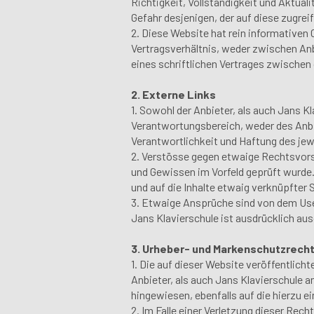
Richtigkeit, Vollständigkeit und Aktuali
Gefahr desjenigen, der auf diese zugreif
2. Diese Website hat rein informativen 
Vertragsverhältnis, weder zwischen Anb
eines schriftlichen Vertrages zwischen 
2. Externe Links
1. Sowohl der Anbieter, als auch Jans Kl
Verantwortungsbereich, weder des Anbie
Verantwortlichkeit und Haftung des jew
2. Verstösse gegen etwaige Rechtsvorsc
und Gewissen im Vorfeld geprüft wurde.
und auf die Inhalte etwaig verknüpfter 
3. Etwaige Ansprüche sind von dem Use
Jans Klavierschule ist ausdrücklich au
3. Urheber- und Markenschutzrech
1. Die auf dieser Website veröffentlic
Anbieter, als auch Jans Klavierschule a
hingewiesen, ebenfalls auf die hierzu e
2. Im Falle einer Verletzung dieser Rec