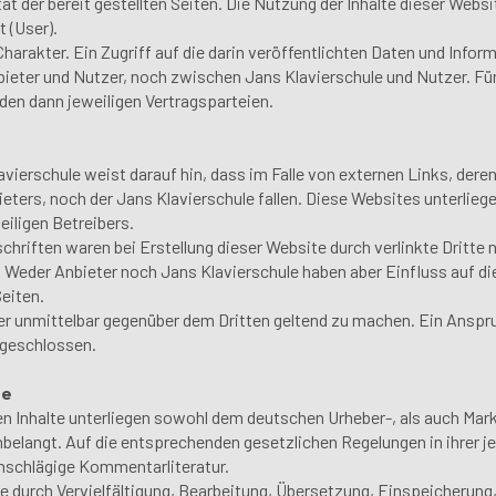
tät der bereit gestellten Seiten. Die Nutzung der Inhalte dieser Websi
t (User).
Charakter. Ein Zugriff auf die darin veröffentlichten Daten und Infor
ieter und Nutzer, noch zwischen Jans Klavierschule und Nutzer. Für 
den dann jeweiligen Vertragsparteien.
avierschule weist darauf hin, dass im Falle von externen Links, deren 
ters, noch der Jans Klavierschule fallen. Diese Websites unterliege
eiligen Betreibers.
hriften waren bei Erstellung dieser Website durch verlinkte Dritt
 Weder Anbieter noch Jans Klavierschule haben aber Einfluss auf die
Seiten.
r unmittelbar gegenüber dem Dritten geltend zu machen. Ein Anspr
sgeschlossen.
te
hten Inhalte unterliegen sowohl dem deutschen Urheber-, als auch M
nbelangt. Auf die entsprechenden gesetzlichen Regelungen in ihrer je
inschlägige Kommentarliteratur.
hte durch Vervielfältigung, Bearbeitung, Übersetzung, Einspeicherun