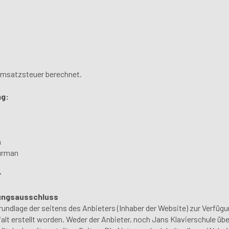
 Umsatzsteuer berechnet.
ng:
a
urman
r
ungsausschluss
r Grundlage der seitens des Anbieters (Inhaber der Website) zur Verfü
alt erstellt worden. Weder der Anbieter, noch Jans Klavierschule üb