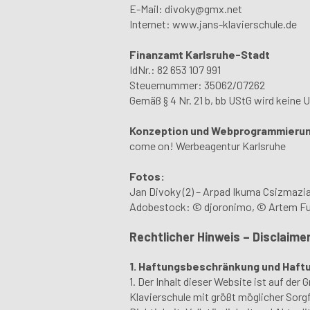
E-Mail:
divoky@gmx.net
Internet: www.jans-klavierschule.de
Finanzamt Karlsruhe-Stadt
IdNr.: 82 653 107 991
Steuernummer: 35062/07262
Gemäß § 4 Nr. 21 b, bb UStG wird keine
Konzeption und Webprogrammieru
come on! Werbeagentur Karlsruhe
Fotos:
Jan Divoky (2) – Arpad Ikuma Csizmazi
Adobestock: © djoronimo, © Artem F
Rechtlicher Hinweis – Disclaime
1. Haftungsbeschränkung und Haft
1. Der Inhalt dieser Website ist auf de
Klavierschule mit größt möglicher Sorgf